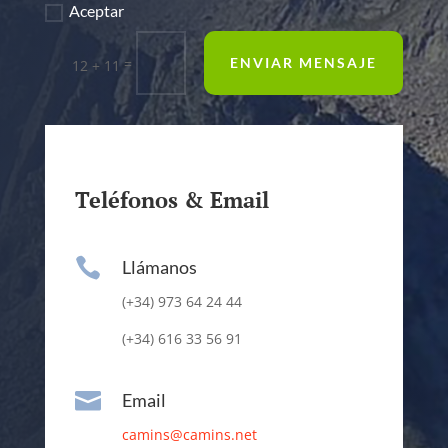
Aceptar
=
ENVIAR MENSAJE
12 + 11
Teléfonos & Email

Llámanos
(+34) 973 64 24 44
(+34) 616 33 56 91

Email
camins@camins.net