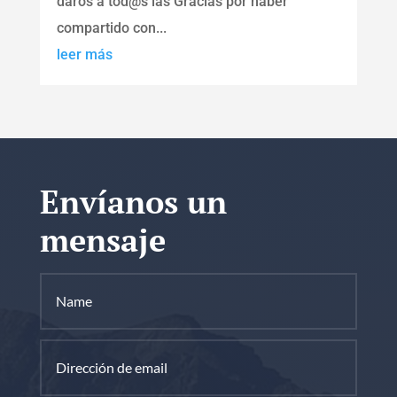
daros a tod@s las Gracias por haber
compartido con...
leer más
Envíanos un
mensaje