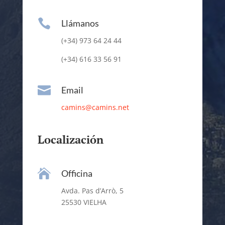

Llámanos
(+34) 973 64 24 44
(+34) 616 33 56 91

Email
camins@camins.net
Localización

Officina
Avda. Pas d’Arrò, 5
25530 VIELHA