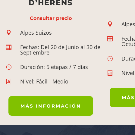
D’HERENS
Consultar precio
Alpes

Alpes Suizos

Fecha

Octu
Fechas: Del 20 de Junio al 30 de

Septiembre
Durac
}
Duración: 5 etapas / 7 días
}
Nivel

Nivel: Fácil - Medio

MÁS
MÁS INFORMACIÓN