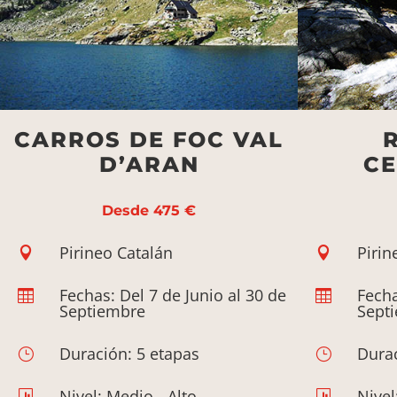
CARROS DE FOC VAL
D’ARAN
CE
Desde 475 €
Pirineo Catalán
Pirin


Fechas: Del 7 de Junio al 30 de
Fecha


Septiembre
Sept
Duración: 5 etapas
Durac
}
}
Nivel: Medio - Alto
Nivel

