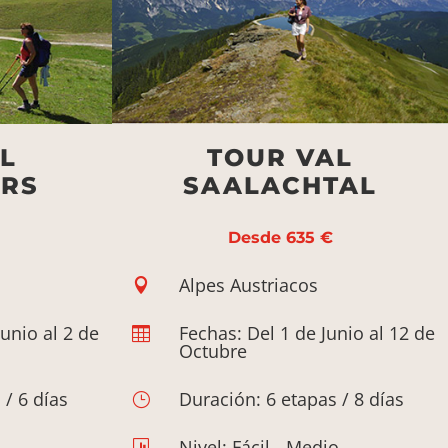
L
TOUR VAL
ERS
SAALACHTAL
Desde 635 €
Alpes Austriacos

unio al 2 de
Fechas: Del 1 de Junio al 12 de

Octubre
 / 6 días
Duración: 6 etapas / 8 días
}
Nivel: Fácil - Medio
