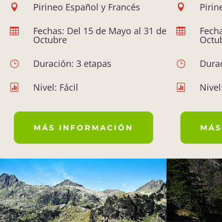
Pirineo Español y Francés
Pirin


Fechas: Del 15 de Mayo al 31 de
Fecha


Octubre
Octu
Duración: 3 etapas
Durac
}
}
Nivel: Fácil
Nivel


MÁS INFORMACIÓN
MÁS