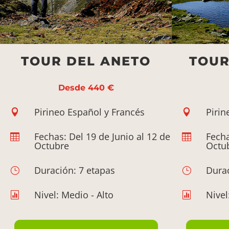
TOUR DEL ANETO
TOUR
Desde 440 €
Pirineo Español y Francés
Pirin


Fechas: Del 19 de Junio al 12 de
Fecha


Octubre
Octu
Duración: 7 etapas
Durac
}
}
Nivel: Medio - Alto
Nivel

