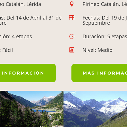
eo Catalán, Lérida
Pirineo Catalán, Lé

s: Del 14 de Abril al 31 de
Fechas: Del 19 de 

bre
Septiembre
ión: 4 etapas
Duración: 5 etapa
}
: Fácil
Nivel: Medio

 INFORMACIÓN
MÁS INFORMA