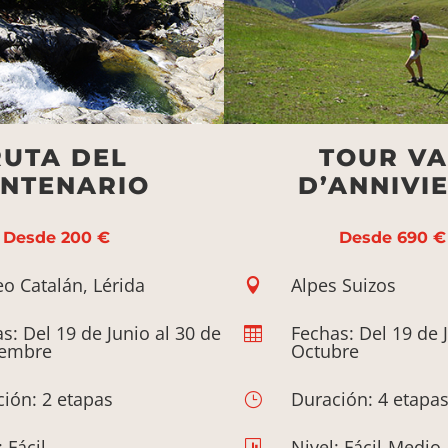
RUTA DEL
TOUR VA
NTENARIO
D’ANNIVI
Desde 200 €
Desde 690 €
eo Catalán, Lérida
Alpes Suizos

s: Del 19 de Junio al 30 de
Fechas: Del 19 de J

iembre
Octubre
ión: 2 etapas
Duración: 4 etapas
}
: Fácil
Nivel: Fácil-Medio
