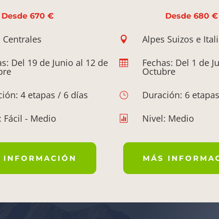
Desde 670 €
Desde 680 €
 Centrales
Alpes Suizos e Ital

s: Del 19 de Junio al 12 de
Fechas: Del 1 de Ju

bre
Octubre
ión: 4 etapas / 6 días
Duración: 6 etapas
}
: Fácil - Medio
Nivel: Medio

 INFORMACIÓN
MÁS INFORMA