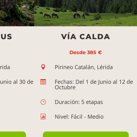
IUS
VÍA CALDA
Desde 385 €
rida
Pirineo Catalán, Lérida

Junio al 30 de
Fechas: Del 1 de Junio al 12 de

Octubre
s
Duración: 5 etapas
}
Nivel: Fácil - Medio
