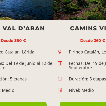
 VAL D’ARAN
CAMINS V
Desde 380 €
Desde 360 €
eo Catalán, Lérida
Pirineo Catalán, Lé

s: Del 19 de Junio al 12 de
Fechas: Del 19 de 

bre
Septiembre
ión: 5 etapas
Duración: 5 etapa
}
: Medio
Nivel: Medio
