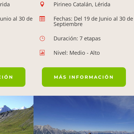
rida
Pirineo Catalán, Lérida

Junio al 30 de
Fechas: Del 19 de Junio al 30 de

Septiembre
s
Duración: 7 etapas
}
Nivel: Medio - Alto

CIÓN
MÁS INFORMACIÓN